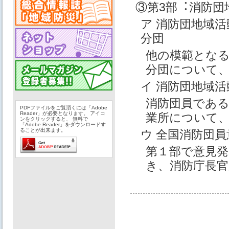
③第3部︓消防団
ア 消防団地域
分団
他の模範とな
分団について
イ 消防団地域活
消防団員であ
PDFファイルをご覧頂くには「Adobe
Reader」が必要となります。 アイコ
業所について
ンをクリックすると、 無料で
「Adobe Reader」をダウンロードす
ることが出来ます。
ウ 全国消防団員
第１部で意⾒
き、消防庁⻑