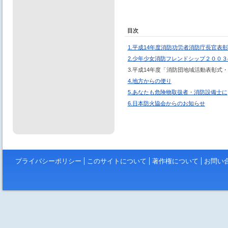
目次
1.平成14年度消防功労者消防庁長官表
2.少年少女消防フレンドシップ２００
3.平成14年度「消防団地域活動表彰式
4.地方からの便り
5.あなたも危険物取扱者・消防設備士に
6.日本防火協会からのお知らせ
プライバシーポリシー
このサイトについて
著作権について
お問い