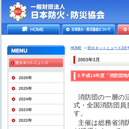
一般財団法人日本防火・防
HOME
日本防火・防災協会につ
防火
災協会
いて
HOME
>
防火ネットニュース3月
2003年3月
3.平成14年度「消防団
2026年
2025年
消防団の⼀層の
2024年
式・全国消防団員
2023年
す。
2022年
主催は総務省消防