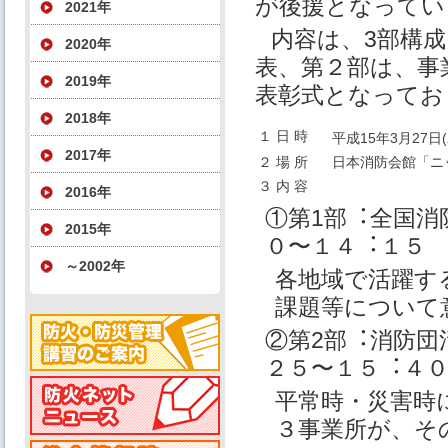
が後援となってい
2021年
内容は、3部構
2020年
表、第２部は、事
2019年
表彰式となってお
2018年
１ ⽇ 時
平成15年3⽉27⽇(
2017年
２ 場 所
⽇本消防会館「ニ
３ 内 容
2016年
①第1部︓全国消
2015年
０〜１４︓１５
～2002年
各地域で活躍す
課題等について
②第2部︓消防団
２５〜１５︓４
平常時・災害時
３事業所が、そ