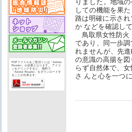
りました。地域の
しての機能を果た
路は明確に示され
か などを確認し
鳥取県女性防火・
であり、同一歩調
れませんが、先進
の意識の高揚を図
PDFファイルをご覧頂くには「Adobe
Reader」が必要となります。 アイコ
らず自然体で、女
ンをクリックすると、 無料で
「Adobe Reader」をダウンロードす
さ んと心を一つ
ることが出来ます。