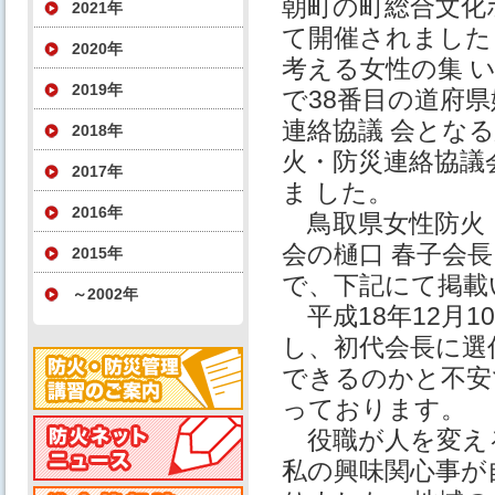
朝町の町総合文化
2021年
て開催されました
2020年
考える女性の集 
2019年
で38番目の道府
連絡協議 会とな
2018年
火・防災連絡協議
2017年
ま した。
2016年
鳥取県女性防火
会の樋口 春子会
2015年
で、下記にて掲載
～2002年
平成18年12月1
し、初代会長に選
できるのかと不安
っております。
役職が人を変え
私の興味関心事が