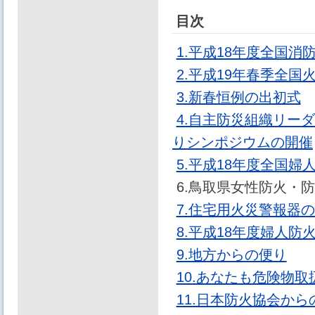
目次
1.平成18年度全国
2.平成19年春季全
3.新春恒例の出初式
4.自主防災組織リー
りシンポジウムの開催
5.平成18年度全国
6.鳥取県女性防火・
7.住宅用火災警報器
8.平成18年度婦人
9.地方からの便り
10.あなたも危険物
11.日本防火協会か