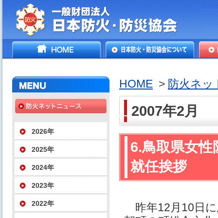
一般財団法人日本防火・防
HOME
日本防火・防災協会につ
防火
災協会
いて
HOME
>
防火ネッ
2007年2月
2026年
6.鳥取県女
2025年
就任挨拶
2024年
2023年
2022年
昨年12月10日