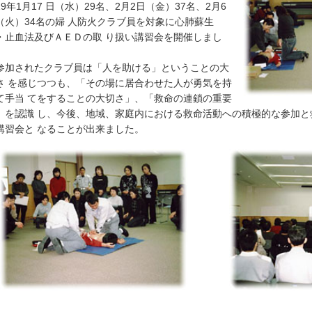
19年1月17 日（水）29名、2月2日（金）37名、2月6
（火）34名の婦 人防火クラブ員を対象に心肺蘇生
・止血法及びＡＥＤの取 り扱い講習会を開催しまし
。
加されたクラブ員は「人を助ける」ということの大
さ を感じつつも、「その場に居合わせた人が勇気を持
て手当 てをすることの大切さ」、「救命の連鎖の重要
」を認識 し、今後、地域、家庭内における救命活動への積極的な参加と
講習会と なることが出来ました。