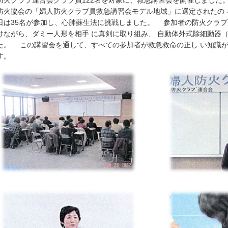
防火協会の「婦人防火クラブ員救急講習会モデル地域」に選定されたの 
日は35名が参加し、心肺蘇生法に挑戦しました。 参加者の防火クラ
けながら、ダミー人形を相手 に真剣に取り組み、 自動体外式除細動器（
た。 この講習会を通して、すべての参加者が救急救命の正し い知識
す。