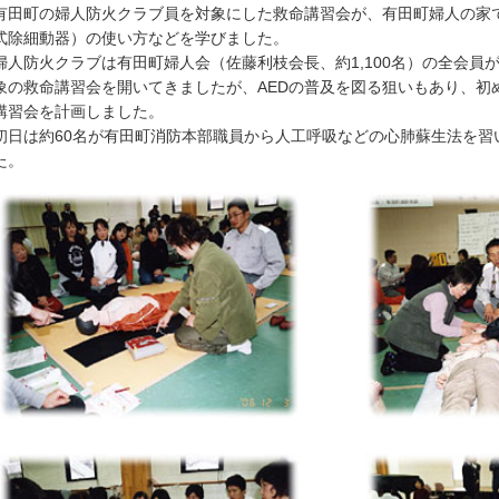
田町の婦人防火クラブ員を対象にした救命講習会が、有田町婦人の家で開
式除細動器）の使い方などを学びました。
人防火クラブは有田町婦人会（佐藤利枝会長、約1,100名）の全会員
象の救命講習会を開いてきましたが、AEDの普及を図る狙いもあり、初
講習会を計画しました。
日は約60名が有田町消防本部職員から人工呼吸などの心肺蘇生法を習い
た。