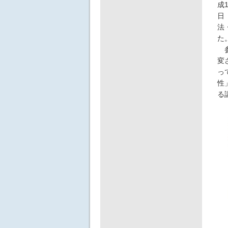
成
日
法
た
参
変
っ
性
る