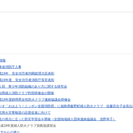
情報
総務省消防庁人事
平成19年 安全功労者内閣総理大臣表彰
平成19年度 安全功労者消防庁長官表彰
第１回 青少年消防組織のあり方に関する研究会
愛知県婦人消防クラブ幹部研修会の開催
平成19年度静岡県女性防火クラブ連絡協議会研修会
ラジオ「おはよう！ニッポン全国消防団」に福島県飯野町婦人防火クラブ 佐藤百合子会長出
住宅用火災警報器の設置促進に向けて
女性の視点に立った防災学習会を開催（全国地域婦人団体連絡協議会 浅野幸子）
.平成18年度婦人防火クラブ員救急講習会
.地方からの便り