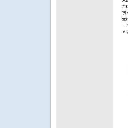
本
初
受
し
ま