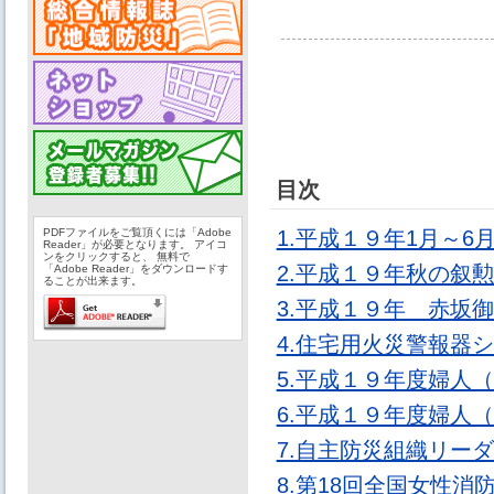
目次
PDFファイルをご覧頂くには「Adobe
1.平成１９年1月～
Reader」が必要となります。 アイコ
ンをクリックすると、 無料で
2.平成１９年秋の叙
「Adobe Reader」をダウンロードす
ることが出来ます。
3.平成１９年 赤坂
4.住宅用火災警報器
5.平成１９年度婦人
6.平成１９年度婦人
7.自主防災組織リー
8.第18回全国女性