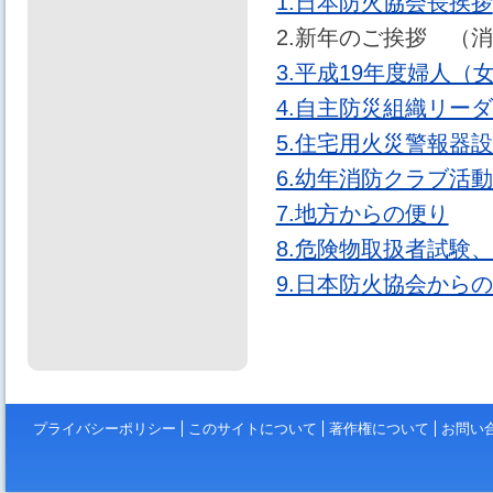
1.日本防火協会長挨拶
2.新年のご挨拶 （
3.平成19年度婦人
4.自主防災組織リー
5.住宅用火災警報器
6.幼年消防クラブ活
7.地方からの便り
8.危険物取扱者試験
9.日本防火協会から
プライバシーポリシー
このサイトについて
著作権について
お問い