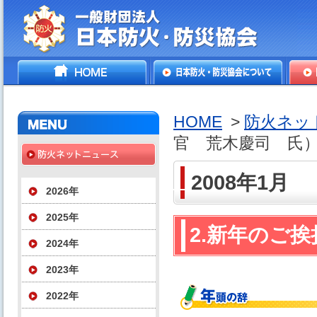
一般財団法人日本防火・防
HOME
日本防火・防災協会につ
防火
災協会
いて
HOME
>
防火ネッ
官 荒木慶司 氏
2008年1月
2026年
2025年
2.新年のご
2024年
2023年
2022年