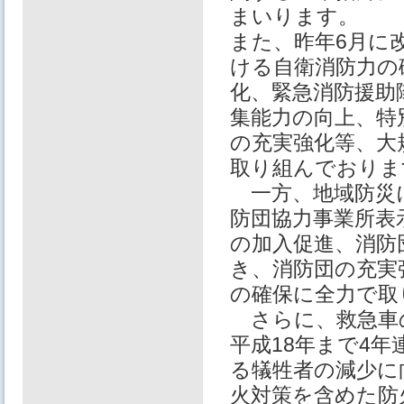
まいります。
また、昨年6月に
ける自衛消防力の
化、緊急消防援助
集能力の向上、特
の充実強化等、大
取り組んでおりま
一方、地域防災
防団協力事業所表
の加入促進、消防
き、消防団の充実
の確保に全力で取
さらに、救急車
平成18年まで4年
る犠牲者の減少に
火対策を含めた防