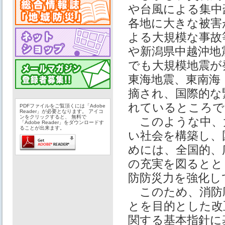
や台風による集中
各地に大きな被害
よる大規模な事故
や新潟県中越沖地
でも大規模地震が
東海地震、東南海
摘され、国際的な
れているところで
PDFファイルをご覧頂くには「Adobe
Reader」が必要となります。 アイコ
ンをクリックすると、 無料で
このような中、
「Adobe Reader」をダウンロードす
ることが出来ます。
い社会を構築し、
めには、全国的、
の充実を図るとと
防防災力を強化し
このため、消防
とを目的とした改
関する基本指針に