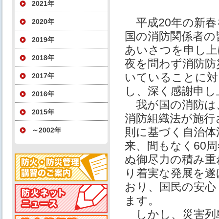
2021年
平成20年の新春
2020年
国の消防関係者の
2019年
あいさつを申し上
2018年
夜を問わず消防防
いていることに対
2017年
し、深く感謝申し
2016年
我が国の消防は、
2015年
消防組織法が施行
則に基づく自治体
～2002年
来、間もなく60
ぬ御尽力の積み重
り着実な発展を遂
おり、国民の安心
ます。
しかし、災害列