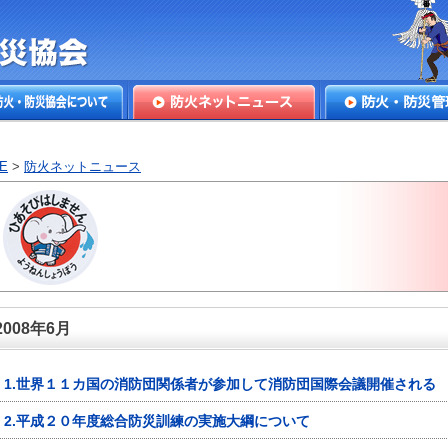
本防火・防
火・防災協会につ
防火ネットニュース
防火・防災管理
E
>
防火ネットニュース
2008年6月
1.世界１１カ国の消防団関係者が参加して消防団国際会議開催される
2.平成２０年度総合防災訓練の実施大綱について