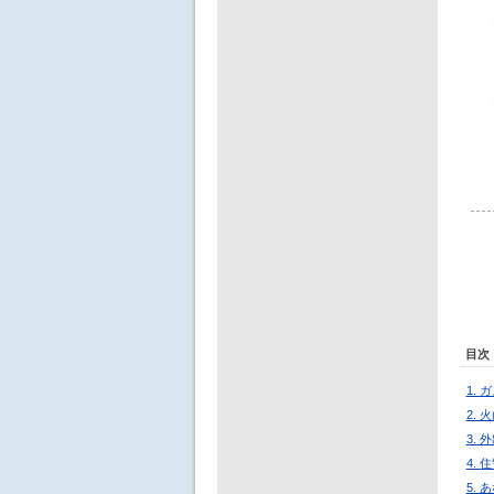
目次
1.
2.
3.
4.
5.