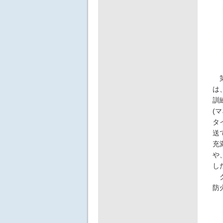
第
は
訓
(
タ
送
充
や
し
ク
防