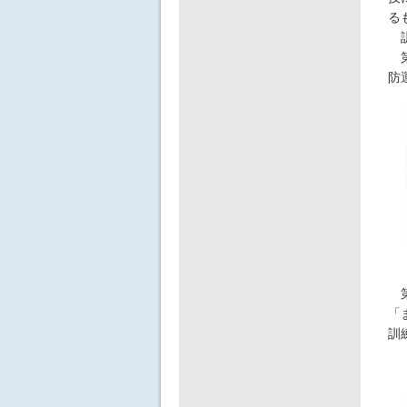
る
訓
第
防
第
「
訓