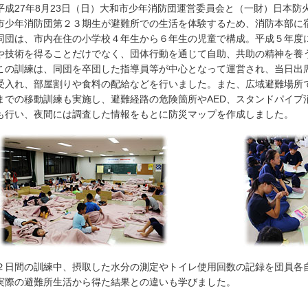
成27年8月23日（日）大和市少年消防団運営委員会と（一財）日本防
市少年消防団第２３期生が避難所での生活を体験するため、消防本部に
団は、市内在住の小学校４年生から６年生の児童で構成。平成５年度
や技術を得ることだけでなく、団体行動を通じて自助、共助の精神を養
の訓練は、同団を卒団した指導員等が中心となって運営され、当日出
受入れ、部屋割りや食料の配給などを行いました。また、広域避難場所
までの移動訓練も実施し、避難経路の危険箇所やAED、スタンドパイプ
も行い、夜間には調査した情報をもとに防災マップを作成しました。
日間の訓練中、摂取した水分の測定やトイレ使用回数の記録を団員各
実際の避難所生活から得た結果との違いも学びました。