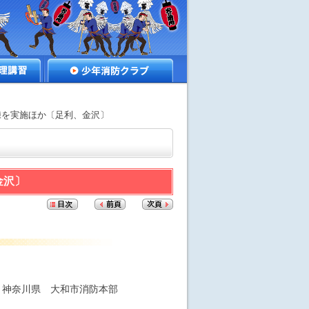
講習
少年消防クラブ
練を実施ほか〔足利、金沢〕
金沢〕
神奈川県 大和市消防本部