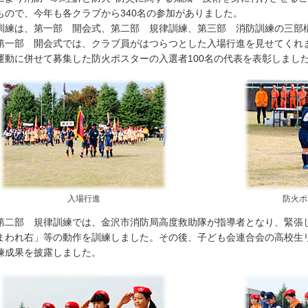
もので、今年も各クラブから340名の参加がありました。
練は、第一部 開会式、第二部 規律訓練、第三部 消防訓練の三部
一部 開会式では、クラブ員がはつらつとした入場行進を見せてくれ
運動に併せて募集した防火ポスターの入選者100名の代表を表彰しまし
入場行進
防火ポ
二部 規律訓練では、金沢市消防局高度救助隊が指導者となり、緊張
まわれ右」等の動作を訓練しました。その後、子ども会連合会の高校生
練成果を披露しました。