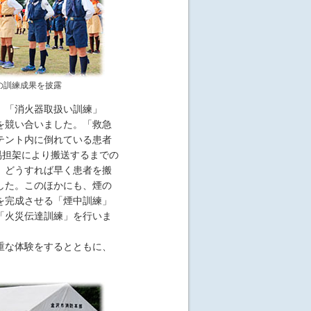
の訓練成果を披露
。「消火器取扱い訓練」
を競い合いました。「救急
テント内に倒れている患者
易担架により搬送するまでの
、どうすれば早く患者を搬
した。このほかにも、煙の
を完成させる「煙中訓練」
「火災伝達訓練」を行いま
重な体験をするとともに、