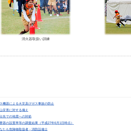
消火器取扱い訓練
 ガス機器による火災及びガス事故の防止
 火山災害に対する備え
 外出先での地震への対処
 住警器の設置率等の調査結果（平成27年6月1日時点）
 あなたも危険物取扱者・消防設備士