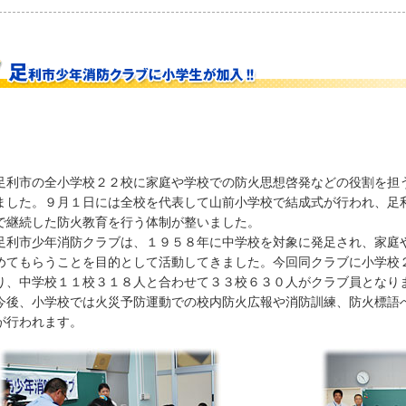
利市の全小学校２２校に家庭や学校での防火思想啓発などの役割を担
ました。９月１日には全校を代表して山前小学校で結成式が行われ、足
で継続した防火教育を行う体制が整いました。
利市少年消防クラブは、１９５８年に中学校を対象に発足され、家庭
めてもらうことを目的として活動してきました。今回同クラブに小学校
り、中学校１１校３１８人と合わせて３３校６３０人がクラブ員となり
後、小学校では火災予防運動での校内防火広報や消防訓練、防火標語
が行われます。