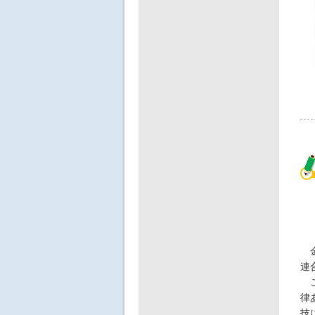
金
連
こ
律
技