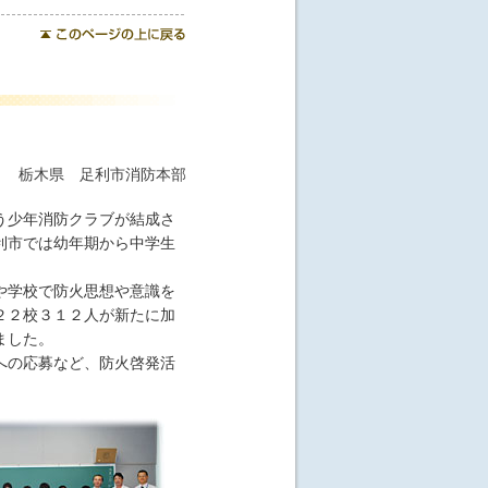
栃木県 足利市消防本部
う少年消防クラブが結成さ
利市では幼年期から中学生
や学校で防火思想や意識を
２２校３１２人が新たに加
ました。
への応募など、防火啓発活