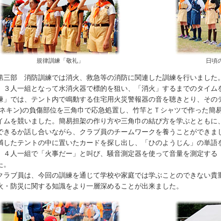
規律訓練「敬礼」
日頃
三部 消防訓練では消火、救急等の消防に関連した訓練を行いました
、３人一組となって水消火器で標的を狙い、「消火」するまでのタイム
練」では、テント内で鳴動する住宅用火災警報器の音を聴きとり、その
マネキン)の負傷部位を三角巾で応急処置し、竹竿とＴシャツで作った簡
イムを競いました。簡易担架の作り方や三角巾の結び方を学ぶとともに
できるか話し合いながら、クラブ員のチームワークを養うことができま
満したテントの中に置いたカードを探し出し、「ひのようじん」の単語
、４人一組で「火事だー」と叫び、騒音測定器を使って音量を測定する
た。
ラブ員は、今回の訓練を通じて学校や家庭では学ぶことのできない貴
火・防災に関する知識をより一層深めることが出来ました。