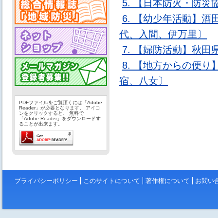
5. 【日本防火・防
6. 【幼少年活動】
代、入間、伊万里〕
7. 【婦防活動】秋
8. 【地方からの便
宿、八女〕
PDFファイルをご覧頂くには「Adobe
Reader」が必要となります。 アイコ
ンをクリックすると、 無料で
「Adobe Reader」をダウンロードす
ることが出来ます。
プライバシーポリシー
このサイトについて
著作権について
お問い