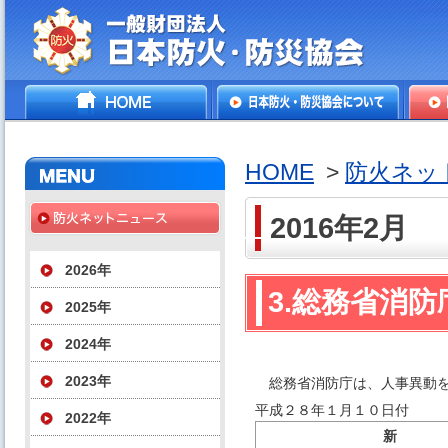
一般財団法人日本防火・防
HOME
日本防火・防災協会につ
防火
災協会
いて
HOME
>
防火ネッ
2016年2月
2026年
3.総務省消
2025年
2024年
2023年
総務省消防庁は、人事異動を
平成２８年１月１０日付
2022年
新