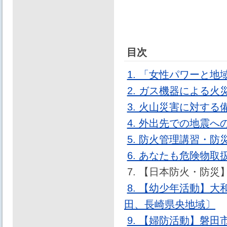
目次
1. 「女性パワーと
2. ガス機器による
3. 火山災害に対する
4. 外出先での地震へ
5. 防火管理講習・
6. あなたも危険物
7. 【日本防火・防
8. 【幼少年活動】
田、長崎県央地域〕
9. 【婦防活動】磐