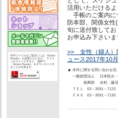
として、スケジュ
活用いただけるよ
手帳のご案内に
防本部、関係女性
旬に送付致してお
お申込み下さいま
>> 女性（婦人
PDFファイルをご覧頂くには「Adobe
ュース2017年10
Reader」が必要となります。 アイコ
ンをクリックすると、 無料で
「Adobe Reader」をダウンロードす
ることが出来ます。
◆
本件に関する問い合わせ先
一般財団法人
日本防火・
振興部
水村、藤
ＴＥＬ 03－3591－7123
ＦＡＸ 03－3591－7130