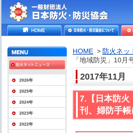
一般財団法人日本防火・防
HOME
日本防火・防災協会につ
防火
災協会
いて
HOME
>
防火ネッ
「地域防災」10月
2017年11月
2026年
2025年
7.【日本防
2024年
刊、婦防手帳
2023年
2022年