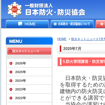
一般財団法人日本防火・防
HOME
日本防火・防災協会につ
防火
災協会
いて
HOME
>
防火ネットニュース7月
2020年7月
5.防火管理講習・防災
2026年
2025年
日本防火・防災協
2024年
を取得するための
2023年
建物内の防火防災
とができる講習で
2022年
当協会の講習は