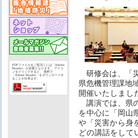
PDFファイルをご覧頂くには「Adobe
Reader」が必要となります。 アイコ
研修会は、「災
ンをクリックすると、 無料で
「Adobe Reader」をダウンロードす
ることが出来ます。
県危機管理課地
開催いたしまし
講演では、県の
を中心に「岡山
や「災害から身
どの講話をして