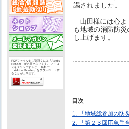
謁されました。
山田様には心よ
も地域の消防防災
し上げます。
PDFファイルをご覧頂くには「Adobe
Reader」が必要となります。 アイコ
ンをクリックすると、 無料で
「Adobe Reader」をダウンロードす
ることが出来ます。
目次
1. 「地域総参加の
2. 「第２３回応急