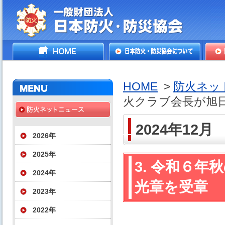
一般財団法人日本防火・防
HOME
日本防火・防災協会につ
防火
災協会
いて
HOME
>
防火ネッ
火クラブ会長が旭
2024年12月
2026年
2025年
3. 令和６
2024年
光章を受章
2023年
2022年