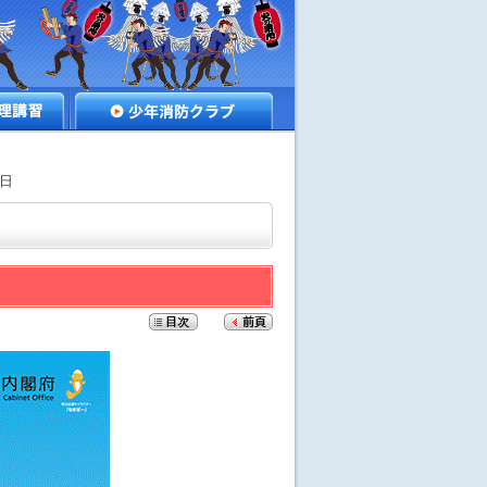
講習
少年消防クラブ
の日