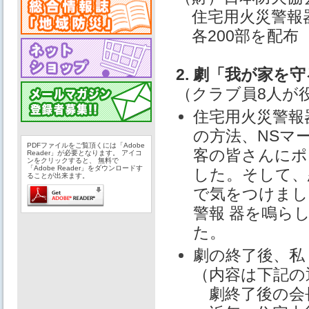
住宅用火災警報
各200部を配布
2. 劇「我が家を
（クラブ員8人が
住宅用火災警報
の方法、NSマ
PDFファイルをご覧頂くには「Adobe
客の皆さんにポ
Reader」が必要となります。 アイコ
ンをクリックすると、 無料で
「Adobe Reader」をダウンロードす
した。そして、
ることが出来ます。
で気をつけまし
警報 器を鳴ら
た。
劇の終了後、私
（内容は下記の
劇終了後の会