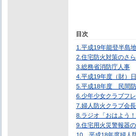
目次
1.平成19年能登半島
2.住宅防火対策のさ
3.総務省消防庁人事
4.平成19年度（財
5.平成18年度 民間
6.少年少女クラブフレ
7.婦人防火クラブ会
8.ラジオ「おはよう
9.住宅用火災警報器
10．平成18年度婦