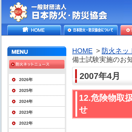
一般財団法人日本防火・防
HOME
日本防火・防災協会につ
防火
災協会
いて
HOME
>
防火ネッ
備士試験実施のお
2007年4月
2026年
2025年
12.危険物
2024年
せ
2023年
2022年