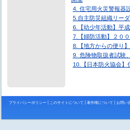
4. 住宅用火災警報
5.自主防災組織リー
6.【幼少年活動】平
7.【婦防活動】２０
8.【地方からの便り
9. 危険物取扱者試
10.【日本防火協会
プライバシーポリシー
このサイトについて
著作権について
お問い