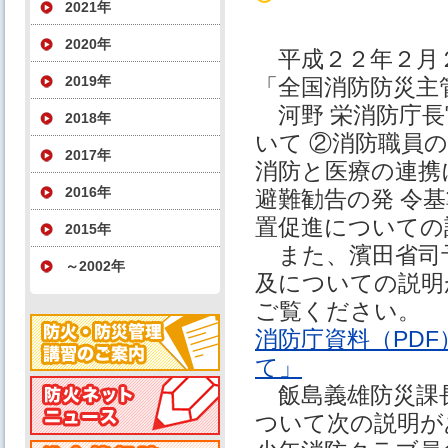
2021年
2020年
平成２２年２⽉２
2019年
「全国消防防災主
河野 栄消防庁⻑
2018年
いて ②消防職員
2017年
消防と医療の連携
2016年
避難勧告の発 令
置促進についての
2015年
また、濱⽥省司予
～2002年
及についての説明
ご覧ください。
消防庁資料（PD
て」
飯島義雄防災課
ついて次の説明が