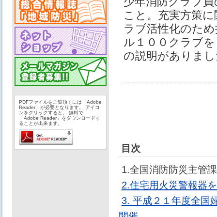
少年消防クラブ員
こと。充実⽅策に
ラブ活性化のため
ル１００クラブを
の説明がありまし
PDFファイルをご覧頂くには「Adobe
Reader」が必要となります。 アイコ
ンをクリックすると、 無料で
「Adobe Reader」をダウンロードす
ることが出来ます。
目次
1.全国消防防災主管
2.住宅用火災警報器
3. 平成２１年度全
開催