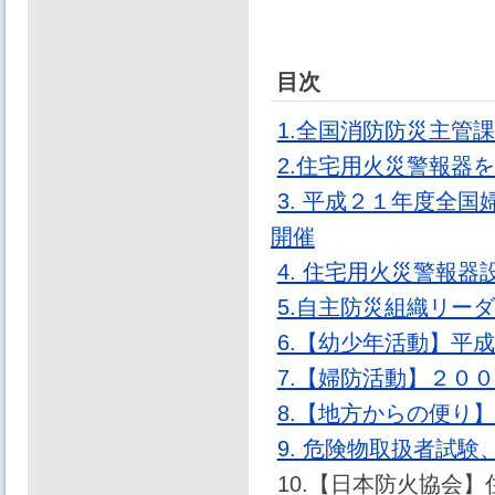
目次
1.全国消防防災主管
2.住宅用火災警報器
3. 平成２１年度全
開催
4. 住宅用火災警報
5.自主防災組織リー
6.【幼少年活動】平
7.【婦防活動】２０
8.【地方からの便り
9. 危険物取扱者試
10.【日本防火協会