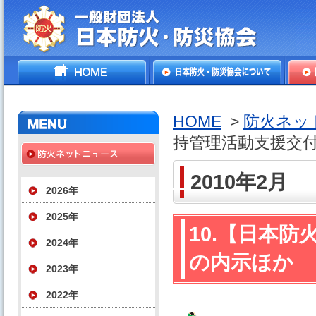
一般財団法人日本防火・防
HOME
日本防火・防災協会につ
防火
災協会
いて
HOME
>
防火ネッ
持管理活動支援交
2010年2月
2026年
2025年
10.【日本
2024年
の内示ほか
2023年
2022年