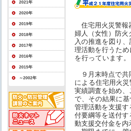
2021年
2020年
2019年
住宅⽤⽕災警報
婦⼈（⼥性）防⽕
2018年
⼊の推進を図り、
2017年
理活動を⾏うため
2016年
を⾏っています。
2015年
９⽉末時点で共
～2002年
による住宅⽤⽕災
実績調査を始め、
で、その結果に基
管理活動を⽀援す
付要綱等を送付す
動⽀援交付⾦を内