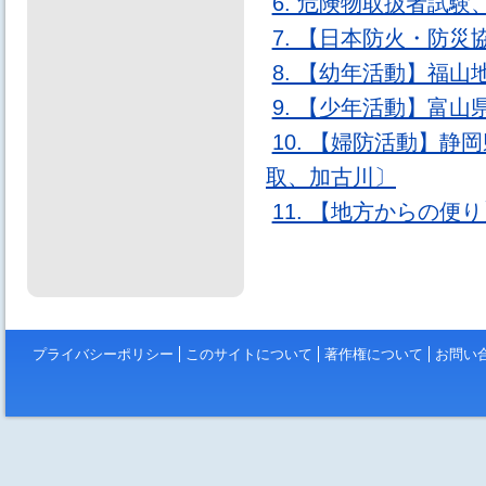
6. 危険物取扱者試
7. 【日本防火・防
8. 【幼年活動】福
9. 【少年活動】富
10. 【婦防活動】
取、加古川〕
11. 【地方からの
プライバシーポリシー
このサイトについて
著作権について
お問い