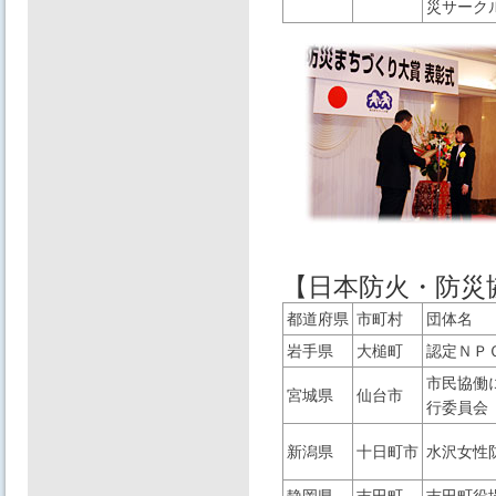
災サーク
【日本防火・防災
都道府県
市町村
団体名
岩手県
大槌町
認定ＮＰ
市民協働
宮城県
仙台市
行委員会
新潟県
十日町市
水沢女性