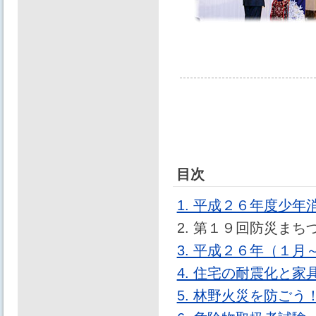
目次
1. 平成２６年度少
2. 第１９回防災ま
3. 平成２６年（１
4. 住宅の耐震化と
5. 林野火災を防ご