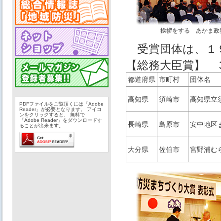
挨拶をする あかま政
受賞団体は、１
【総務大臣賞】 
都道府県
市町村
団体名
高知県
須崎市
高知県立
PDFファイルをご覧頂くには「Adobe
Reader」が必要となります。 アイコ
ンをクリックすると、 無料で
「Adobe Reader」をダウンロードす
長崎県
島原市
安中地区
ることが出来ます。
大分県
佐伯市
宮野浦む