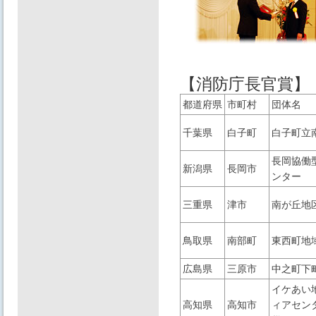
【消防庁長官賞】
都道府県
市町村
団体名
千葉県
白子町
白子町立
長岡協働
新潟県
長岡市
ンター
三重県
津市
南が丘地
鳥取県
南部町
東西町地
広島県
三原市
中之町下
イケあい
高知県
高知市
ィアセン