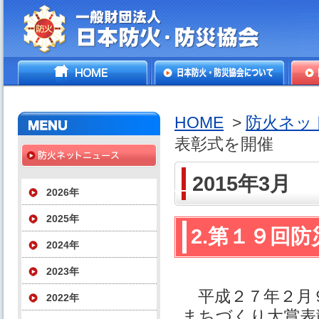
一般財団法人日本防火・防
HOME
日本防火・防災協会につ
防火
災協会
いて
HOME
>
防火ネッ
表彰式を開催
2015年3月
2026年
2025年
2.第１９回
2024年
2023年
平成２７年２月
2022年
まちづくり大賞表