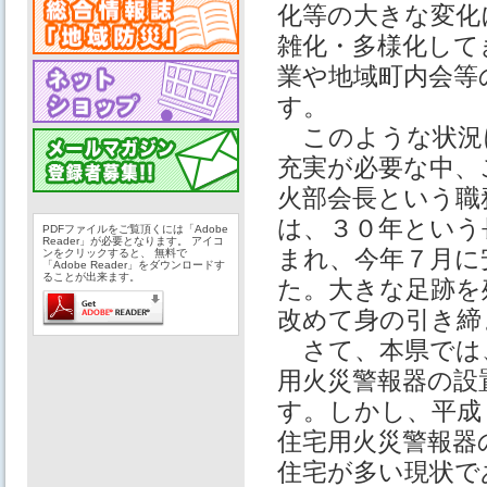
化等の大きな変化
雑化・多様化して
業や地域町内会等
す。
このような状況
充実が必要な中、
火部会長という職
は、３０年という
PDFファイルをご覧頂くには「Adobe
Reader」が必要となります。 アイコ
まれ、今年７月に
ンをクリックすると、 無料で
「Adobe Reader」をダウンロードす
ることが出来ます。
た。大きな足跡を
改めて身の引き締
さて、本県では
用火災警報器の設
す。しかし、平成
住宅用火災警報器
住宅が多い現状で