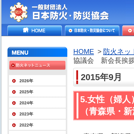
一般財団法人日本防火・防
HOME
日本防火・防災協会につ
防火
災協会
いて
HOME
>
防火ネッ
協議会 新会長挨
2015年9月
2026年
2025年
5.女性（婦
2024年
（青森県・新
2023年
2022年