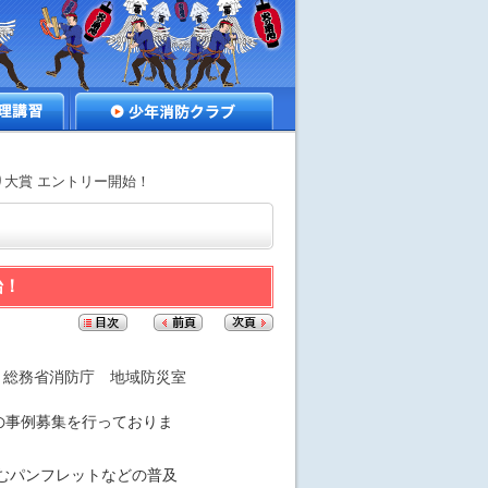
講習
少年消防クラブ
くり大賞 エントリー開始！
始！
総務省消防庁 地域防災室
の事例募集を行っておりま
むパンフレットなどの普及