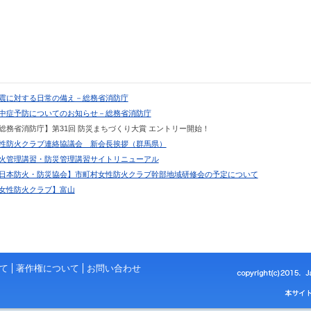
 地震に対する日常の備え－総務省消防庁
 熱中症予防についてのお知らせ－総務省消防庁
 【総務省消防庁】第31回 防災まちづくり大賞 エントリー開始！
 女性防火クラブ連絡協議会 新会長挨拶（群馬県）
 防火管理講習・防災管理講習サイトリニューアル
 【日本防火・防災協会】市町村女性防火クラブ幹部地域研修会の予定について
 【女性防火クラブ】富山
て
著作権について
お問い合わせ
copyright(c)2021. Jap