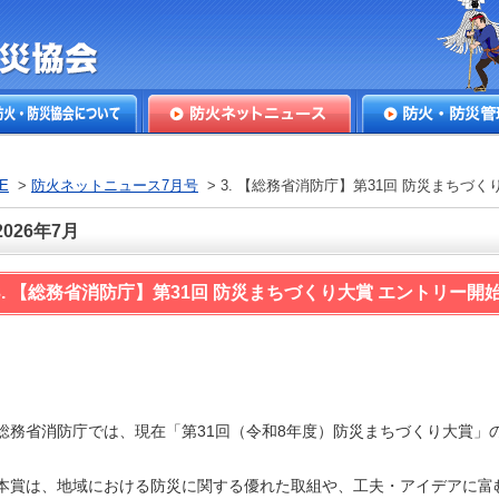
本防火・防
火・防災協会につ
防火ネットニュース
防火・防災管理
E
>
防火ネットニュース7月号
> 3. 【総務省消防庁】第31回 防災まちづ
2026年7月
3. 【総務省消防庁】第31回 防災まちづくり大賞 エントリー開
総務省消防庁では、現在「第31回（令和8年度）防災まちづくり大賞」
。
本賞は、地域における防災に関する優れた取組や、工夫・アイデアに富