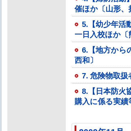
催ほか〔山形、
5.【幼少年
一日入校ほか〔
6.【地方か
西和〕
7. 危険物
8.【日本防
購入に係る実績