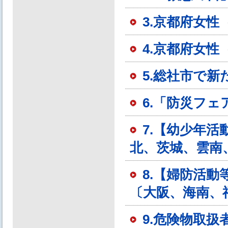
3.京都府女
4.京都府女
5.総社市で
6.「防災フ
7.【幼少年
北、茨城、雲南
8.【婦防活
〔大阪、海南、
9.危険物取