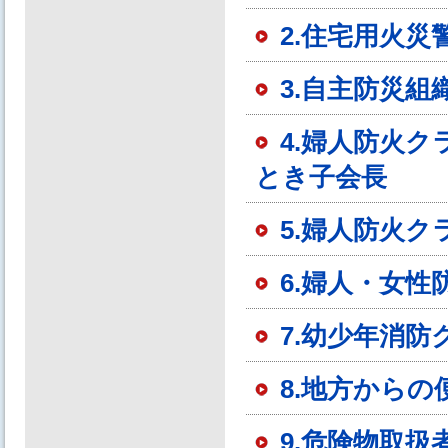
2.住宅用火
3.自主防災
4.婦人防火
とき子会長
5.婦人防火
6.婦人・女
7.幼少年消
8.地方からの
9.危険物取