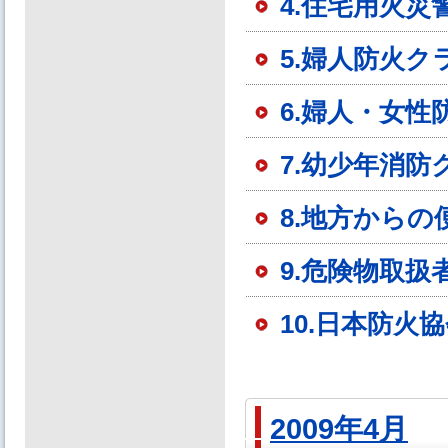
4.住宅用火
5.婦人防火
6.婦人・女
7.幼少年消
8.地方からの
9.危険物取
10.日本防火
2009年4月