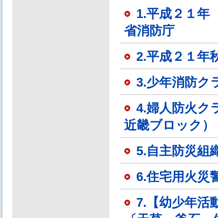
1.平成２１
省消防庁
2.平成２１
3.少年消防
4.婦人防火
近畿ブロック）
5.自主防災
6.住宅用火
7.【幼少年