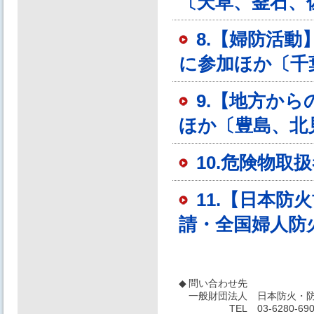
〔天草、釜石、
8.【婦防活
に参加ほか〔千
9.【地方か
ほか〔豊島、北
10.危険物
11.【日本
請・全国婦人防
◆
問い合わせ先
一般財団法人
日本防火・防
TEL
03-6280-69