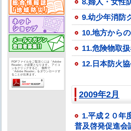
8.婦人・女
9.幼少年消
10.地方から
11.危険物
12.日本防火
PDFファイルをご覧頂くには「Adobe
Reader」が必要となります。 アイコ
ンをクリックすると、 無料で
「Adobe Reader」をダウンロードす
ることが出来ます。
2009年2月
1.平成２０
普及啓発促進会