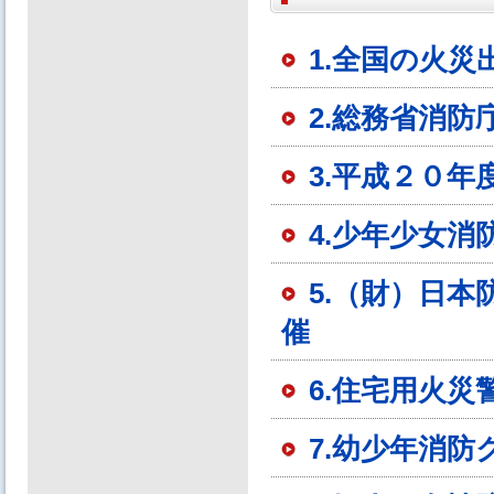
1.全国の火
2.総務省消防
3.平成２０年
4.少年少女消
5.（財）日
催
6.住宅用火
7.幼少年消