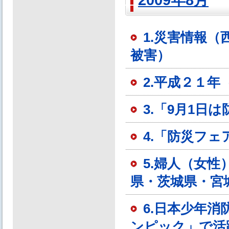
2009年8月
1.災害情報
被害）
2.平成２１
3.「9月1
4.「防災フェ
5.婦人（女
県・茨城県・宮
6.日本少年
ンピック」で活