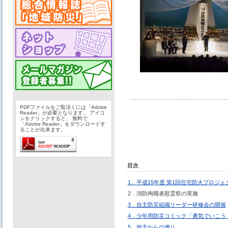
PDFファイルをご覧頂くには「Adobe
Reader」が必要となります。 アイコ
ンをクリックすると、 無料で
「Adobe Reader」をダウンロードす
ることが出来ます。
目次
1．平成15年度 第1回住宅防火プロジ
2．消防殉職者慰霊祭の実施
3．自主防災組織リーダー研修会の開催
4．少年用防災コミック「勇気でいこう
5．地方からの便り