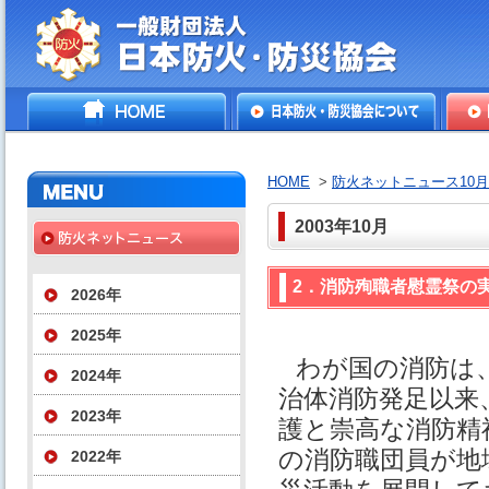
一般財団法人日本防火・防
HOME
日本防火・防災協会につ
防火
災協会
いて
HOME
>
防火ネットニュース10
2003年10月
2．消防殉職者慰霊祭の
2026年
2025年
わが国の消防は、
2024年
治体消防発⾜以来
2023年
護と崇⾼な消防精
の消防職団員が地
2022年