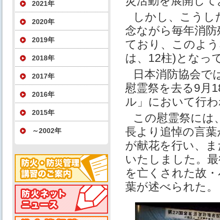
災活動を展開して
2021年
しかし、こうし
2020年
念ながら毎年消防
2019年
ており、このような
は、12柱)とな
2018年
⽇本消防協会で
2017年
慰霊祭を去る9⽉1
2016年
ル」において⾏わ
2015年
この慰霊祭には
⻑より追悼の⾔葉
～2002年
が献花を⾏い、ま
いたしました。最
を亡くされた故・
葉が述べられた。