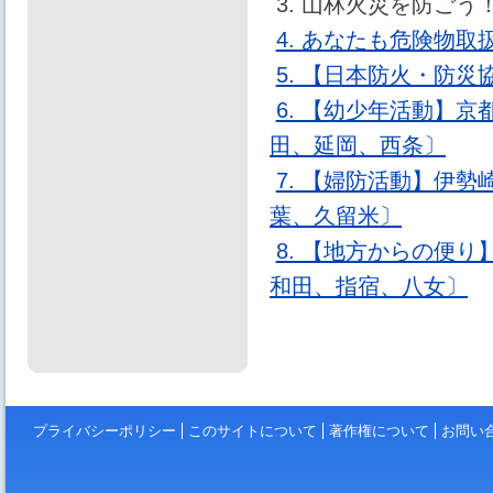
3. 山林火災を防ご
4. あなたも危険物
5. 【日本防火・防
6. 【幼少年活動】
田、延岡、西条〕
7. 【婦防活動】伊
葉、久留米〕
8. 【地方からの便り
和田、指宿、八女〕
プライバシーポリシー
このサイトについて
著作権について
お問い