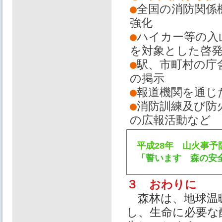
●
全国の消防関係
強化
●
ハイカー等の入
を対象とした啓
●
駅、市町村の庁
の掲示
●
報道機関を通じ
●
消防訓練及び防
の広報活動など
平成28年 山火事予
「誓います 森の安
３ おわりに
森林は、地球温
し、生命に必要な