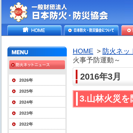
一般財団法人日本防火・防
HOME
日本防火・防災協会につ
防火
災協会
いて
HOME
>
防火ネッ
火事予防運動～
2016年3月
2026年
2025年
3.山林火災
2024年
2023年
2022年