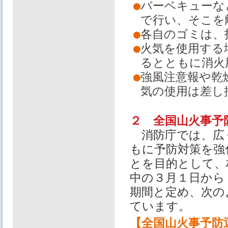
●
バーベキューな
で行い、そこを
●
各自のゴミは、
●
火気を使用する
るとともに消火
●
強風注意報や乾
気の使用は差し
２ 全国山火事予
消防庁では、広
もに予防対策を強
とを目的として、
中の３月１日から
期間と定め、次の
ています。
【全国山火事予防