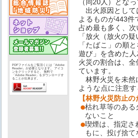
（同20人）とな
出火原因として
よるものが443件
占め最も多く、次
「放火（放火の疑
「たばこ」の順と
遊び」を含めた人
火災の割合は、全
PDFファイルをご覧頂くには「Adobe
Reader」が必要となります。 アイコ
ています。
ンをクリックすると、 無料で
「Adobe Reader」をダウンロードす
林野火災を未然
ることが出来ます。
ような点に注意す
【林野火災防止の
●
枯れ草等のある
ないこと
●
喫煙は、指定さ
もに、投げ捨て