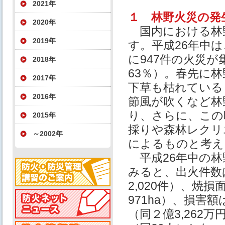
2021年
１ 林野火災の発
2020年
国内における林
2019年
す。平成26年中
に947件の火災
2018年
63％）。春先に
2017年
下草も枯れている
2016年
節風が吹くなど林
り、さらに、この
2015年
採りや森林レクリ
～2002年
によるものと考え
平成26年中の林
みると、出火件数は
2,020件）、焼損面
971ha）、損害額は
（同２億3,262万