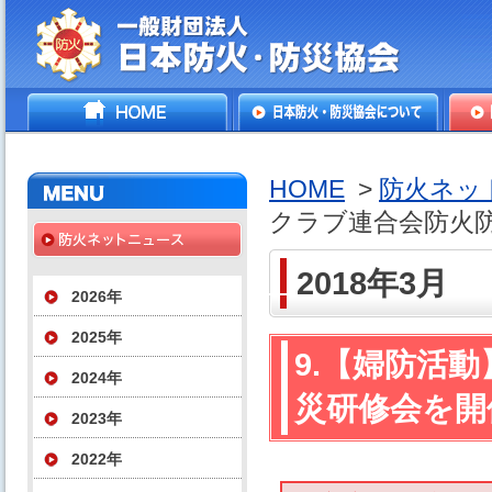
一般財団法人日本防火・防
HOME
日本防火・防災協会につ
防火
災協会
いて
HOME
>
防火ネッ
クラブ連合会防火
2018年3月
2026年
2025年
9.【婦防活
2024年
災研修会を開
2023年
2022年