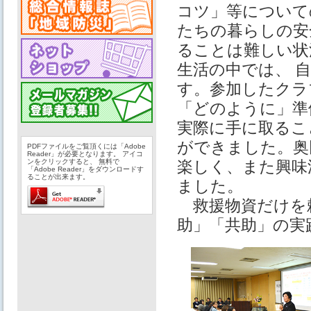
コツ」等について
たちの暮らしの安
ることは難しい状
生活の中では、 
す。参加したクラ
「どのように」準
実際に手に取るこ
ができました。奥
PDFファイルをご覧頂くには「Adobe
Reader」が必要となります。 アイコ
ンをクリックすると、 無料で
楽しく、また興味
「Adobe Reader」をダウンロードす
ることが出来ます。
ました。
救援物資だけを
助」「共助」の実