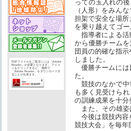
っての玉入れの後
（人形）をみんな
担架で安全な場所
を乗り越えてゴー
指導者による活
から優勝チームを
団員の的確な指示
しました。
PDFファイルをご覧頂くには「Adobe
Reader」が必要となります。 アイコ
優勝チームには
ンをクリックすると、 無料で
「Adobe Reader」をダウンロードす
た。
ることが出来ます。
競技のなかで中
も多く見受けられ
の訓練成果を十分
また、その雄姿
今後は競技内容
競技大会」を毎年