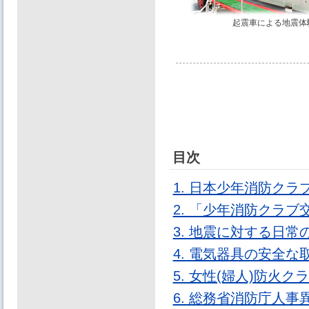
起震車による地震体
目次
1. 日本少年消防ク
2. 「少年消防クラ
3. 地震に対する日常
4. 電気器具の安全な
5. 女性(婦人)防
6. 総務省消防庁人事