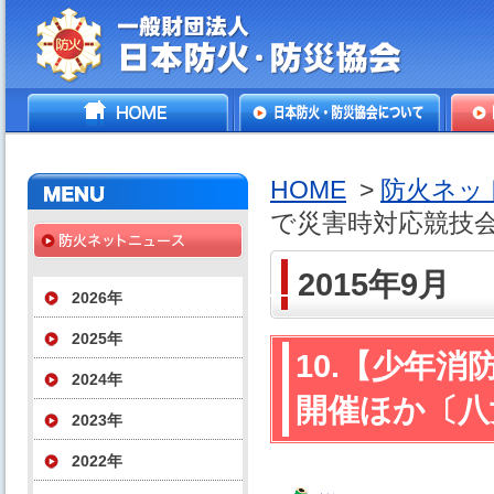
一般財団法人日本防火・防
HOME
日本防火・防災協会につ
防火
災協会
いて
HOME
>
防火ネッ
で災害時対応競技
2015年9月
2026年
2025年
10.【少年
2024年
開催ほか〔八
2023年
2022年