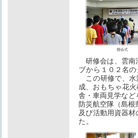
開会式
研修会は、雲南消
ブから１０２名の
この研修で、水
成、おもちゃ花火
舎・車両見学など
防災航空隊（島根
及び活動用資器材
た。