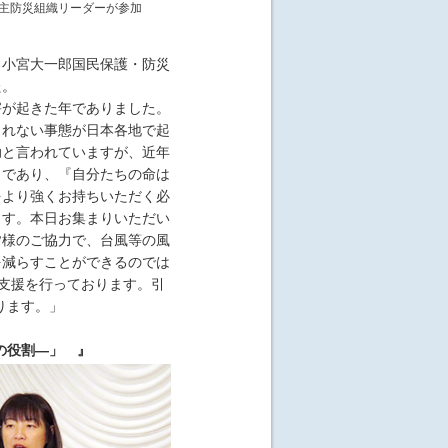
自主防災組織リーダーが参加
 小宮大一郎国民保護・防災
た。
が起きた年でありました。
きれない事態が日本各地で起
助と言われていますが、近年
』であり、『自分たちの命は
をより強くお持ちいただく必
ます。本日お集まりいただい
皆様のご協力で、台風等の風
を減らすことができるのでは
支援を行っております。引
ります。」
の役割―」 』