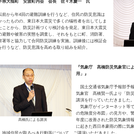
手県大槌町 安渡町内会 会長 佐々木慶一 氏
前から年4回の避難訓練を行うなど、住民の防災意識は
かったものの、東日本大震災で多くの犠牲者を出してしま
たことから、防災計画づくり検討会を発足。東日本大震災
の避難や被害の実態を調査し、それをもとに町、消防署、
察署等と協力して合同防災訓練を実施。訓練後には検証会
を行うなど、防災意識を高める取り組みを紹介。
『気象庁 髙橋防災気象官に
用」』
国土交通省気象庁予報部予報
気象官 髙橋賢一氏より「防
講演を行っていただきました
気象庁がインターネット等で
の危険度分布図」の見方や、
年度に改善された防災気象情
髙橋氏による講演
に起きた西日本豪雨の際に気
、地域住民が取るべき行動等について、ご講演いただきました。