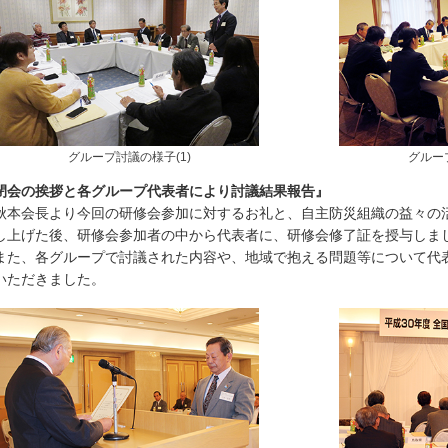
グループ討議の様子(1)
グルー
閉会の挨拶と各グループ代表者により討議結果報告』
本会長より今回の研修会参加に対するお礼と、自主防災組織の益々の
し上げた後、研修会参加者の中から代表者に、研修会修了証を授与しま
た、各グループで討議された内容や、地域で抱える問題等について代
いただきました。