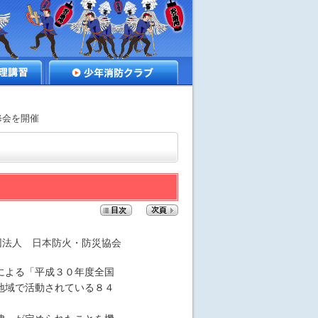
講習
少年消防クラブ
修会を開催
団法人 日本防火・防災協会
による「平成３０年度全国
地域で活動されている８４