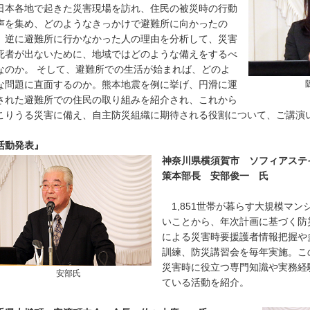
本各地で起きた災害現場を訪れ、住民の被災時の行動
声を集め、どのようなきっかけで避難所に向かったの
。逆に避難所に行かなかった人の理由を分析して、災害
死者が出ないために、地域ではどのような備えをするべ
なのか。 そして、避難所での生活が始まれば、どのよ
な問題に直面するのか。熊本地震を例に挙げ、円滑に運
された避難所での住民の取り組みを紹介され、これから
こりうる災害に備え、自主防災組織に期待される役割について、ご講演
活動発表』
神奈川県横須賀市 ソフィアステ
策本部長 安部俊一 氏
1,851世帯が暮らす大規模マン
いことから、年次計画に基づく防
による災害時要援護者情報把握や
訓練、防災講習会を毎年実施。こ
災害時に役立つ専門知識や実務経
安部氏
ている活動を紹介。