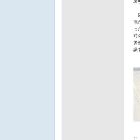
岩
以
高
っ
時
警
議
に