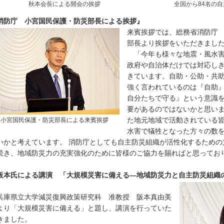
秋本会長による開会の挨拶
全国から84名の
消防庁 小宮国民保護・防災部長による挨拶』
来賓挨拶では、総務省消防庁
部長より挨拶をいただきまし
「今年も様々な地震・風水害
政府や自治体だけでは対応し
きています。自助・公助・共
強く言われているのは『自助
自分たちで守る』という意識
要があるのではないかと思い
た地元地域で活動されている
小宮国民保護・防災部長による来賓挨拶
水害で犠牲となった方々の数
いかと考えています。 消防庁としても自主防災組織が活性化するための
続き、地域防災力の充実強化のために皆様のご協力を賜ればと思ってお
阪本氏による講演 「大規模災害に備える―地域防災力と自主防災組織
庫県立大学減災復興政策研究科 准教授 阪本真由美
より「大規模災害に備える」と題し、講演を行っていた
きました。