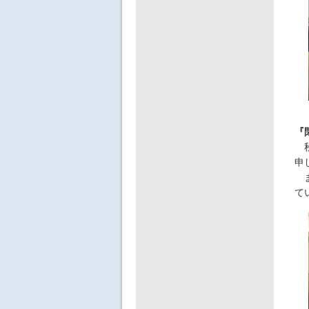
『
秋
申
ま
て