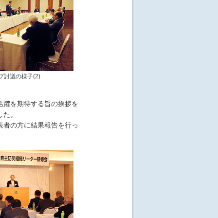
プ討議の様子(2)
活躍を期待する旨の挨拶を
した。
表者の方に結果報告を行っ