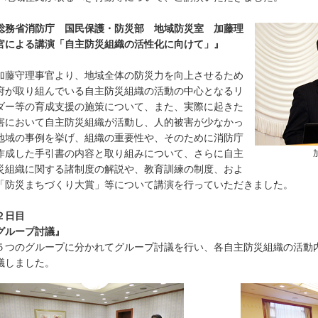
総務省消防庁 国民保護・防災部 地域防災室 加藤理
官による講演「自主防災組織の活性化に向けて」』
藤守理事官より、地域全体の防災力を向上させるため
府が取り組んでいる自主防災組織の活動の中心となるリ
ダー等の育成支援の施策について、また、実際に起きた
害において自主防災組織が活動し、人的被害が少なかっ
地域の事例を挙げ、組織の重要性や、そのために消防庁
作成した手引書の内容と取り組みについて、さらに自主
災組織に関する諸制度の解説や、教育訓練の制度、およ
「防災まちづくり大賞」等について講演を行っていただきました。
２日目
グループ討議』
つのグループに分かれてグループ討議を行い、各自主防災組織の活動
議しました。