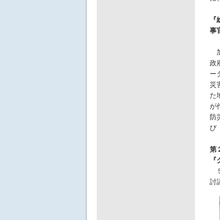
『
事
加
政
ー
災
た
が
防
び
第
『
５
討