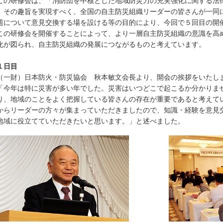
の研修会は、「消防団を中核とした地域防災力の充実強化に関する法
、その趣旨を実現すべく、全国の自主防災組織リーダーの皆さんが一同
題について意見交換する場を設ける等の目的により、今回で５回目の開
の研修会を開催することによって、より一層自主防災組織の意識を高
化が図られ、自主防災組織の発展につながるものと考えています。
１日目
一財）日本防火・防災協会 秋本敏文会長より、開会の挨拶をいたし
今年は特に災害が多い年でした。災害はいつどこで起こるか分かりま
り、地域のことをよく把握している皆さんの存在が重要であると考えて
からリーダーの方々が集まっていただきましたので、知識・経験を意見
地域に役立てていただきたいと思います。」と述べました。