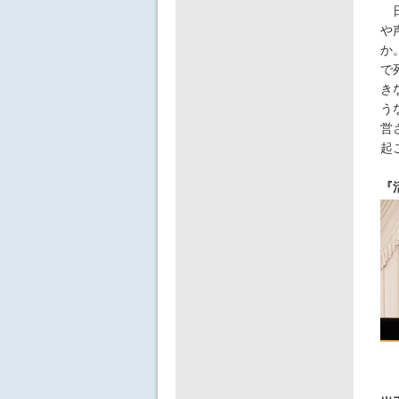
日
や
か
で
き
う
営
起
『