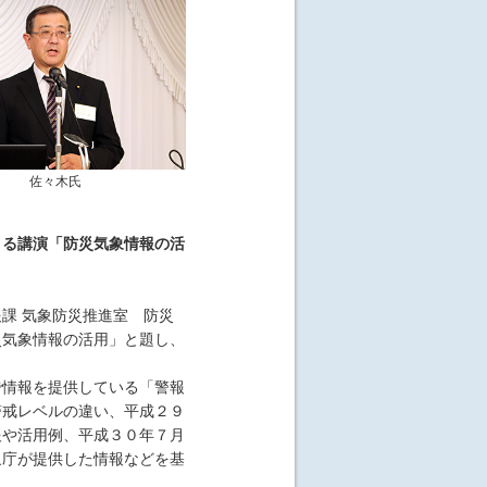
佐々木氏
よる講演「防災気象情報の活
課 気象防災推進室 防災
災気象情報の活用」と題し、
。
情報を提供している「警報
警戒レベルの違い、平成２９
報や活用例、平成３０年７月
象庁が提供した情報などを基