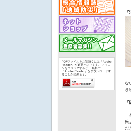
『
PDFファイルをご覧頂くには「Adobe
Reader」が必要となります。 アイコ
ンをクリックすると、 無料で
「Adobe Reader」をダウンロードす
ることが出来ます。
な
き
『
兵
氏
だ