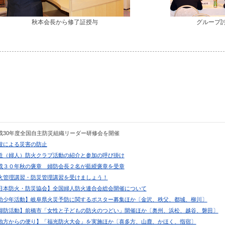
秋本会長から修了証授与
グループ
平成30年度全国自主防災組織リーダー研修会を開催
津波による災害の防止
女性（婦人）防火クラブ活動の紹介と参加の呼び掛け
平成３０年秋の褒章 婦防会長２名が藍綬褒章を受章
防火管理講習・防災管理講習を受けましょう！
【日本防火・防災協会】全国婦人防火連合会総会開催について
【幼少年活動】岐阜県火災予防に関するポスター募集ほか〔金沢、秩父、都城、柳川〕
【婦防活動】前橋市「女性と子どもの防火のつどい」開催ほか〔奥州、浜松、越谷、磐田〕
【地方からの便り】「福光防火大会」を実施ほか〔喜多方、山鹿、かほく、指宿〕