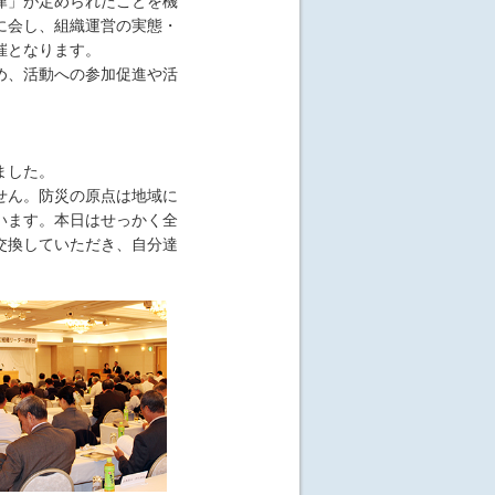
律」が定められたことを機
に会し、組織運営の実態・
催となります。
め、活動への参加促進や活
ました。
せん。防災の原点は地域に
います。本日はせっかく全
交換していただき、自分達