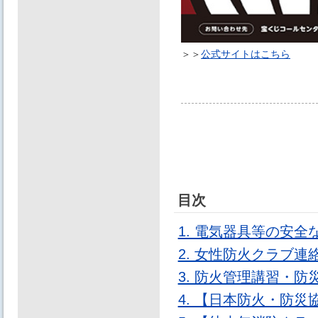
＞＞
公式サイトはこちら
目次
1. 電気器具等の安
2. 女性防火クラブ
3. 防火管理講習・
4. 【日本防火・防