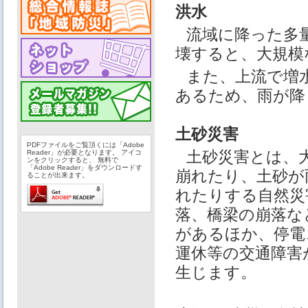
洪水
流域に降った多
壊すると、大規模
また、上流で増
あるため、雨が降
土砂災害
PDFファイルをご覧頂くには「Adobe
土砂災害とは、
Reader」が必要となります。 アイコ
ンをクリックすると、 無料で
「Adobe Reader」をダウンロードす
崩れたり、土砂が
ることが出来ます。
れたりする自然災
落、橋梁の崩落な
があるほか、停電
運休等の交通障害
生じます。