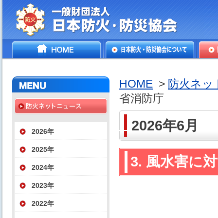
一般財団法人日本防火・防
HOME
日本防火・防災協会につ
防火
災協会
いて
HOME
>
防火ネッ
省消防庁
2026年6月
2026年
2025年
3. 風水害に
2024年
2023年
2022年