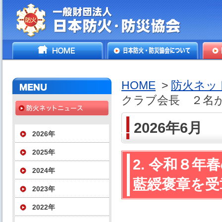
一般財団法人日本防火・防
HOME
日本防火・防災協会につ
防火
災協会
いて
HOME
>
防火ネッ
クラブ会長 ２名
2026年6月
2026年
2025年
2. 令和８
2024年
藍綬褒章を受
2023年
2022年