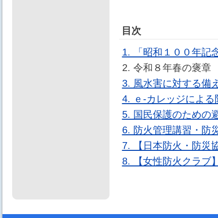
目次
1. 「昭和１００年
2. 令和８年春の褒
3. 風水害に対する備
4. ｅ-カレッジによ
5. 国民保護のため
6. 防火管理講習・
7. 【日本防火・防
8. 【女性防火クラ