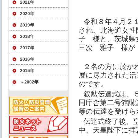
2021年
2020年
令和８年４月２１
2019年
され、北海道女性
2018年
子 様と、茨城県
三次 雅子 様が
2017年
2016年
２名の方に於か
2015年
展に尽力された活
～2002年
のです。
叙勲伝達式は、
同庁舎第二号館講
等の伝達を受けら
伝達式終了後、
中、天皇陛下に拝