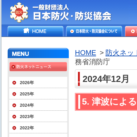
一般財団法人日本防火・防
HOME
日本防火・防災協会につ
防火
災協会
いて
HOME
>
防火ネッ
務省消防庁
2024年12月
2026年
2025年
5. 津波に
2024年
2023年
2022年