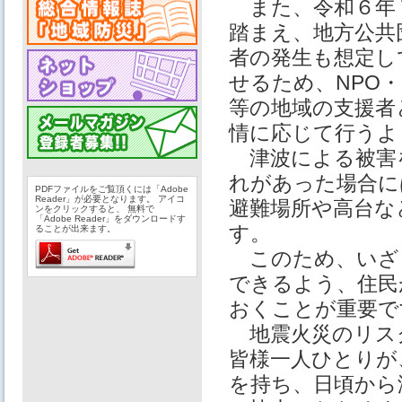
また、令和６年７
踏まえ、地方公共
者の発生も想定し
せるため、NPO
等の地域の支援者
情に応じて行うよ
津波による被害
れがあった場合に
PDFファイルをご覧頂くには「Adobe
Reader」が必要となります。 アイコ
避難場所や高台な
ンをクリックすると、 無料で
「Adobe Reader」をダウンロードす
す。
ることが出来ます。
このため、いざ
できるよう、住民
おくことが重要で
地震火災のリス
皆様一人ひとりが
を持ち、日頃から