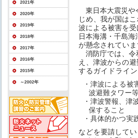
2021年
東日本大震災や令
2020年
じめ、我が国はこ
2019年
波による被害を受
日本海溝・千島海
2018年
が懸念されていま
2017年
消防庁では、令和
2016年
え、津波からの避
するガイドライン
2015年
～2002年
・津波による被
波避難タワー
・津波警報、津
保すること
・具体的かつ実
などを要請してい