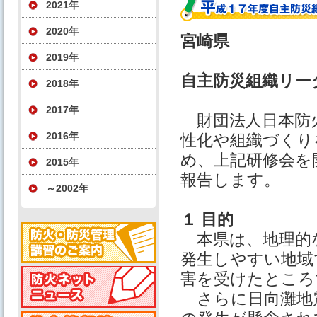
2021年
2020年
宮崎県
2019年
⾃主防災組織リー
2018年
2017年
財団法⼈⽇本防⽕
2016年
性化や組織づくり
め、上記研修会を
2015年
報告します。
～2002年
１ 目的
本県は、地理的
発⽣しやすい地域
害を受けたところ
さらに⽇向灘地