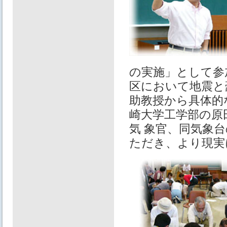
の実施」として参
区において地震と
助教授から具体的
崎⼤学⼯学部の原
気 象官、同気象
ただき、より現実