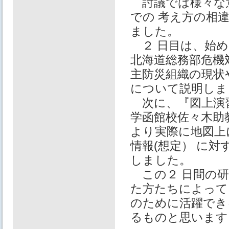
討議では様々な
での 考え⽅の相
ました。
２ ⽇目は、始め
北海道総務部危機
主防災組織の現状
について説明しま
次に、『図上演習
学函館校佐々⽊助
より実際に地図上
情報(想定） に
しました。
この２ ⽇間の研
た⽅たちによって
のために活躍でき
るものと思います