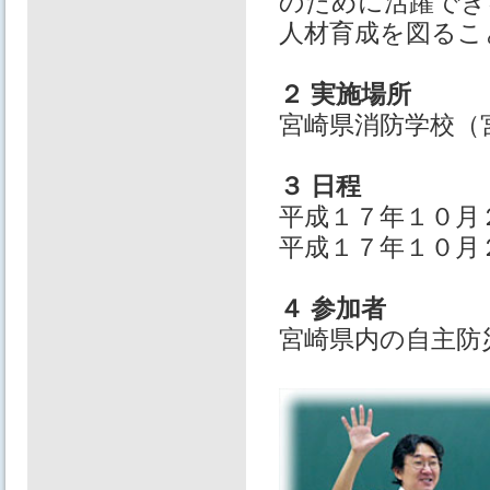
のために活躍でき
⼈材育成を図るこ
２ 実施場所
宮崎県消防学校（
３ ⽇程
平成１７年１０⽉
平成１７年１０⽉
４ 参加者
宮崎県内の⾃主防