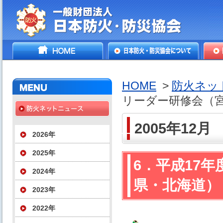
一般財団法人日本防火・防
HOME
日本防火・防災協会につ
防火
災協会
いて
HOME
>
防火ネッ
リーダー研修会（
2005年12月
2026年
2025年
6．平成17
2024年
県・北海道）
2023年
2022年