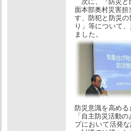
次に、『防災と
⾯本部奥村災害担
す、防犯と防災の
り」等について、
ました。
防災意識を⾼める
「⾃主防災活動の
プにおいて活発な