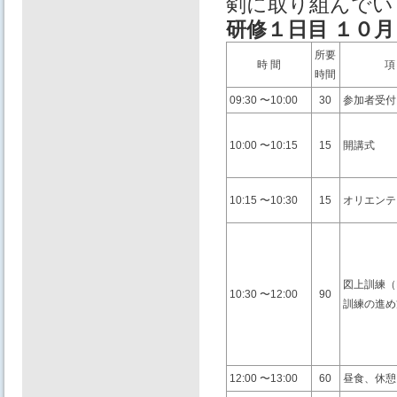
剣に取り組んでい
研修１⽇目 １０
所要
時 間
項
時間
09:30 〜10:00
30
参加者受付
10:00 〜10:15
15
開講式
10:15 〜10:30
15
オリエンテ
図上訓練（
10:30 〜12:00
90
訓練の進め
12:00 〜13:00
60
昼⾷、休憩