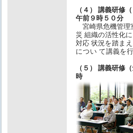
（４） 講義研修
午前９時５０分
宮崎県危機管理室
災 組織の活性化
対応 状況を踏ま
につい て講義を
（５） 講義研修
時