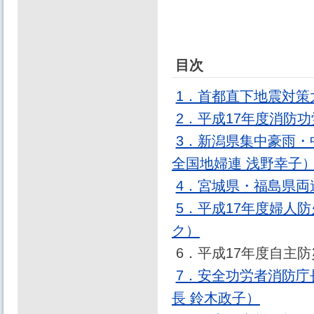
目次
1．首都直下地震対策
2．平成17年度消防
3．新潟県集中豪雨・
全国地婦連 浅野幸子
4．宮城県・福島県
5．平成17年度婦人
ク）
6．平成17年度自主
7．安全功労者消防
長 鈴木政子）