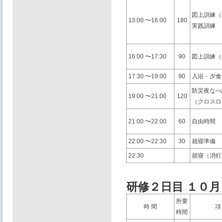
図上訓練（
13:00 〜16:00
180
実践訓練
16:00 〜17:30
90
図上訓練（
17:30 〜19:00
90
⼊浴・⼣⾷
防災夜なべ
19:00 〜21:00
120
（クロスロ
21:00 〜22:00
60
⾃由時間
22:00 〜22:30
30
就寝準備
22:30
就寝（消灯
研修２⽇目 １０
所要
時 間
項
時間