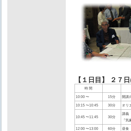
【１⽇目】 ２７⽇(
時 間
10:00 〜
15分
開講
10:15 〜10:45
30分
オリ
講義
10:45 〜11:45
30分
『気
12:00 〜13:00
60分
昼⾷