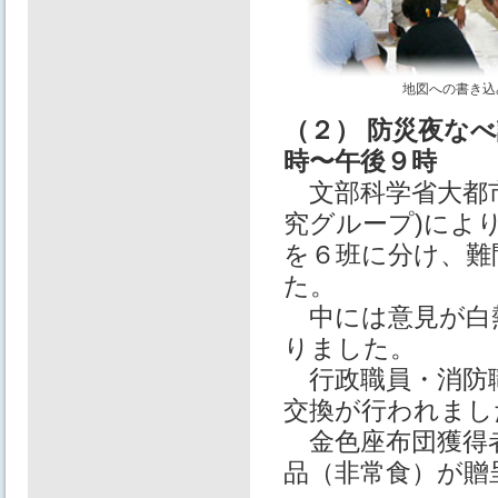
地図への書き込
（２） 防災夜な
時〜午後９時
⽂部科学省⼤都市
究グループ)によ
を６班に分け、難
た。
中には意⾒が⽩
りました。
⾏政職員・消防職
交換が⾏われまし
⾦⾊座布団獲得者
品（非常⾷）が贈