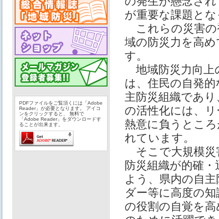
の発⽣が懸念され
が重要な課題とな
これらの災害の
域の防災⼒を⾼め
す。
地域防災⼒向上
は、住⺠の⾃発的
主防災組織であり
PDFファイルをご覧頂くには「Adobe
の活性化には、リ
Reader」が必要となります。 アイコ
ンをクリックすると、 無料で
「Adobe Reader」をダウンロードす
熱意に負うところ
ることが出来ます。
れています。
そこで⼤規模災
防災組織が的確・
よう、県内の⾃主
ダー等に⾼度の知
の役割の⾃覚を⾼