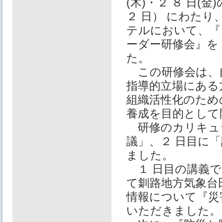
(⽊)・２ ８ ⽇(⾦
２ ⽇） にわたり
テルにおいて、『
ーダー研修会』を
た。
この研修会は、
指導的⽴場にある
組織活性化のため
養成を目的として
研修のカリキュラ
議」、２ ⽇目に「
ました。
１ ⽇目の講義で
て釧路地⽅気象台
情報について『災
いただきました。