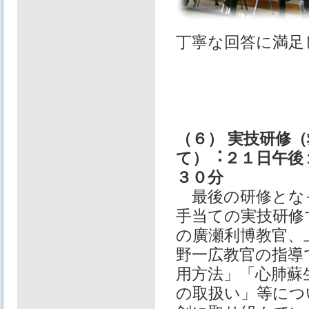
丁寧な回答に満⾜
（６） 実技研修
て）︓２１⽇午後
３０分
最後の研修とな
⼿当ての実技研修
の廣瀬利博教官、
野⼀広教官の指導
⽤⽅法」「⼼肺蘇
の取扱い」等につ