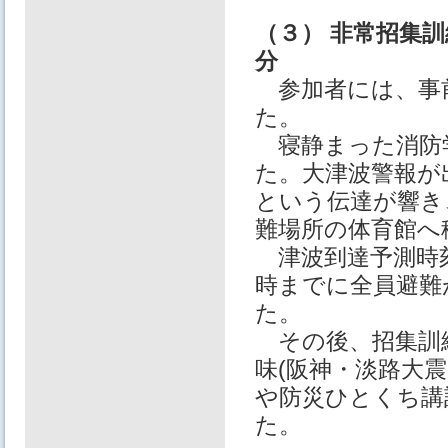
（３） 非常招集
分
参加者には、事
た。
寝静まった消防
た。⼤津波警報が
という伝達が響き
難場所の体育館へ
津波到達予測時
時までに全員避難
た。
その後、招集訓
味(阪神・淡路⼤震
や防災ひとくち講
た。